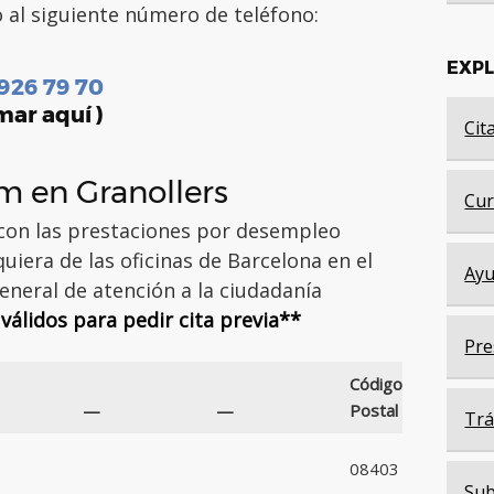
o al siguiente número de teléfono:
EXP
 926 79 70
mar aquí )
Cit
em en Granollers
Cur
 con las prestaciones por desempleo
iera de las oficinas de Barcelona en el
Ayu
eneral de atención a la ciudadanía
válidos para pedir cita previa**
Pre
Código
—
—
Postal
Trá
08403
Sub