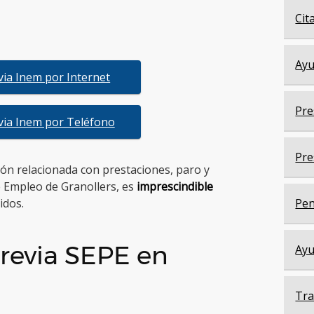
Cit
Ayu
evia Inem por Internet
Pre
evia Inem por Teléfono
Pre
tión relacionada con prestaciones, paro y
e Empleo de Granollers, es
imprescindible
idos.
Pen
revia SEPE en
Ayu
Tra