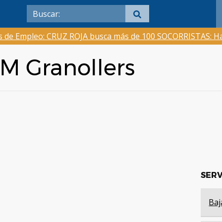
as de Empleo: CRUZ ROJA busca más de 100 SOCORRISTAS: Ha
EM Granollers
SERV
Baj