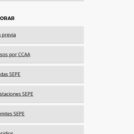
LORAR
a previa
sos por CCAA
das SEPE
staciones SEPE
mites SEPE
sidios