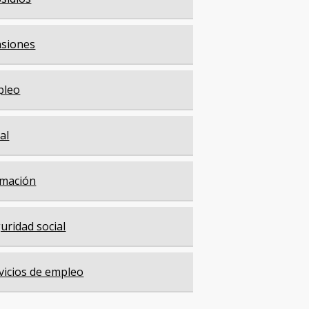
siones
pleo
cal
mación
uridad social
vicios de empleo