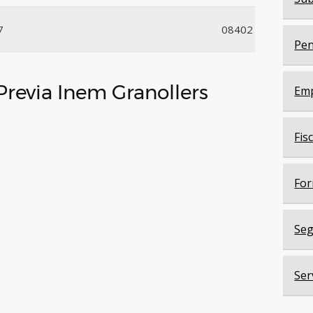
7
08402
Pen
 Previa Inem Granollers
Em
Fis
For
Seg
Ser