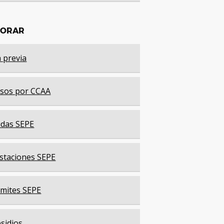
LORAR
a previa
sos por CCAA
das SEPE
staciones SEPE
mites SEPE
sidios