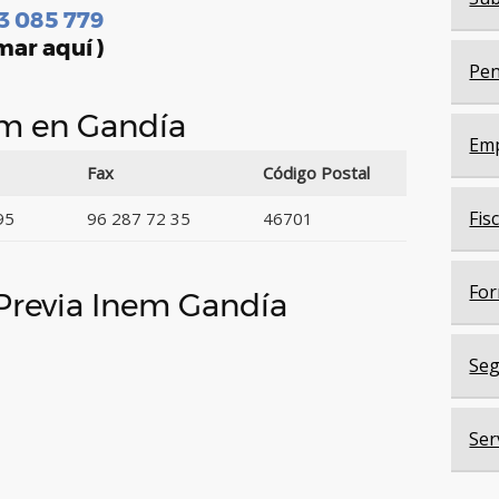
3 085 779
mar aquí )
Pen
nem en Gandía
Em
Fax
Código Postal
Fis
95
96 287 72 35
46701
For
 Previa Inem Gandía
Seg
Ser