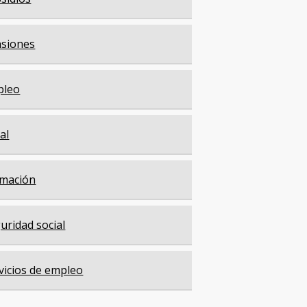
siones
pleo
cal
mación
uridad social
vicios de empleo