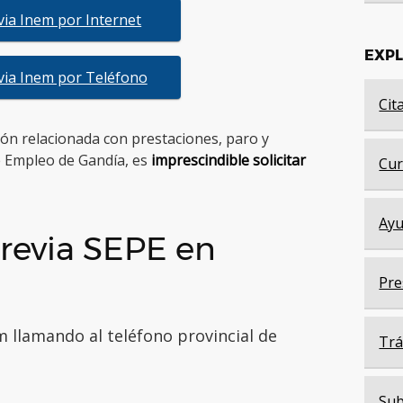
evia Inem por Internet
EXP
evia Inem por Teléfono
Cit
tión relacionada con prestaciones, paro y
e Empleo de Gandía, es
imprescindible solicitar
Cur
Ayu
revia SEPE en
Pre
m llamando al teléfono provincial de
Trá
Sub