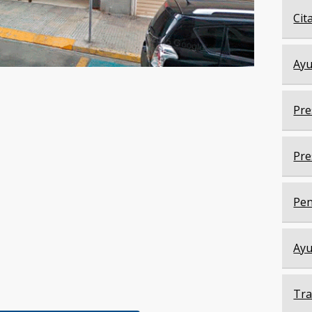
Cit
Ayu
Pre
Pre
Pen
Ayu
Tra