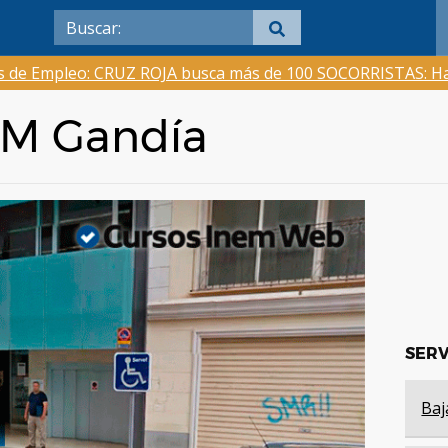
as de Empleo: CRUZ ROJA busca más de 100 SOCORRISTAS: Ha
NEM Gandía
SERV
Baj