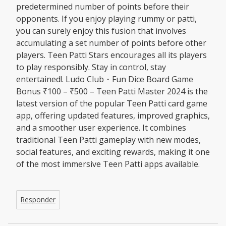
predetermined number of points before their
opponents. If you enjoy playing rummy or patti,
you can surely enjoy this fusion that involves
accumulating a set number of points before other
players. Teen Patti Stars encourages all its players
to play responsibly. Stay in control, stay
entertained!. Ludo Club・Fun Dice Board Game
Bonus ₹100 – ₹500 – Teen Patti Master 2024 is the
latest version of the popular Teen Patti card game
app, offering updated features, improved graphics,
and a smoother user experience. It combines
traditional Teen Patti gameplay with new modes,
social features, and exciting rewards, making it one
of the most immersive Teen Patti apps available.
Responder