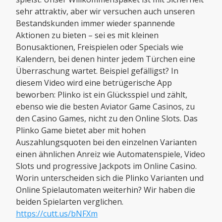
sehr attraktiv, aber wir versuchen auch unseren
Bestandskunden immer wieder spannende
Aktionen zu bieten – sei es mit kleinen
Bonusaktionen, Freispielen oder Specials wie
Kalendern, bei denen hinter jedem Türchen eine
Überraschung wartet. Beispiel gefälligst? In
diesem Video wird eine betrügerische App
beworben: Plinko ist ein Glücksspiel und zählt,
ebenso wie die besten Aviator Game Casinos, zu
den Casino Games, nicht zu den Online Slots. Das
Plinko Game bietet aber mit hohen
Auszahlungsquoten bei den einzelnen Varianten
einen ähnlichen Anreiz wie Automatenspiele, Video
Slots und progressive Jackpots im Online Casino.
Worin unterscheiden sich die Plinko Varianten und
Online Spielautomaten weiterhin? Wir haben die
beiden Spielarten verglichen.
https://cutt.us/bNFXm