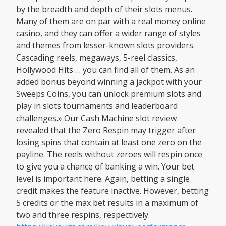
by the breadth and depth of their slots menus.
Many of them are on par with a real money online
casino, and they can offer a wider range of styles
and themes from lesser-known slots providers.
Cascading reels, megaways, 5-reel classics,
Hollywood Hits … you can find all of them. As an
added bonus beyond winning a jackpot with your
Sweeps Coins, you can unlock premium slots and
play in slots tournaments and leaderboard
challenges.» Our Cash Machine slot review
revealed that the Zero Respin may trigger after
losing spins that contain at least one zero on the
payline. The reels without zeroes will respin once
to give you a chance of banking a win. Your bet
level is important here. Again, betting a single
credit makes the feature inactive. However, betting
5 credits or the max bet results in a maximum of
two and three respins, respectively.