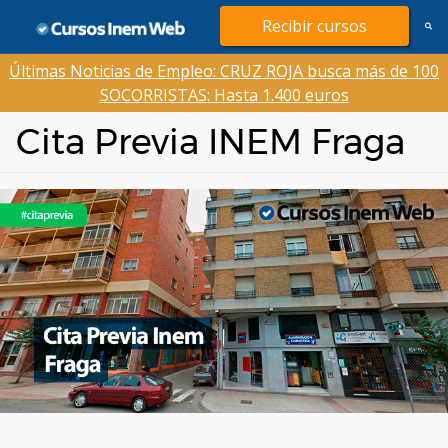
Saltar
Recibir cursos
al
contenido
Últimas Noticias de Empleo: CRUZ ROJA busca más de 100
SOCORRISTAS: Hasta 1.400 euros
Cita Previa INEM Fraga