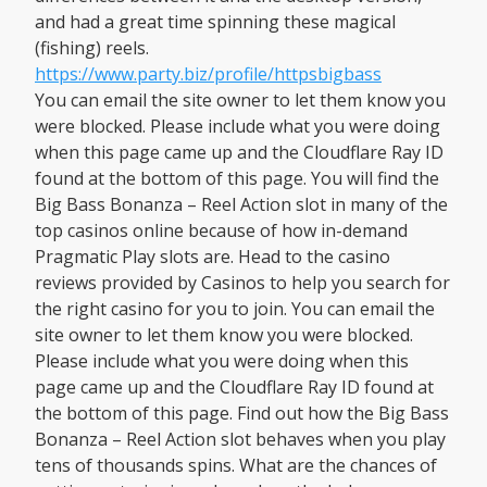
and had a great time spinning these magical
(fishing) reels.
https://www.party.biz/profile/httpsbigbass
You can email the site owner to let them know you
were blocked. Please include what you were doing
when this page came up and the Cloudflare Ray ID
found at the bottom of this page. You will find the
Big Bass Bonanza – Reel Action slot in many of the
top casinos online because of how in-demand
Pragmatic Play slots are. Head to the casino
reviews provided by Casinos to help you search for
the right casino for you to join. You can email the
site owner to let them know you were blocked.
Please include what you were doing when this
page came up and the Cloudflare Ray ID found at
the bottom of this page. Find out how the Big Bass
Bonanza – Reel Action slot behaves when you play
tens of thousands spins. What are the chances of