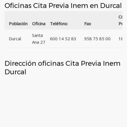
Oficinas Cita Previa Inem en Durcal
Cód
Población
Oficina
Teléfono
Fax
Post
Santa
Durcal
600 14 52 83
958 75 85 00
186
Ana 27
Dirección oficinas Cita Previa Inem
Durcal