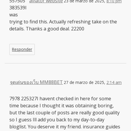
557505
aviator website
23 de marzo de 2025,
8:10 pm
383539I
was
trying to find this. Actually refreshing take on the
details. Thanks a good deal. 22200
Responder
จุดเด่นของเว็บ MM88BET
27 de marzo de 2025,
2:14 am
7978 225327I havent checked in here for some
time because I thought it was obtaining boring,
but the last couple of posts are really good quality
so I guess Ill add you back to my day-to-day
bloglist. You deserve it my friend. insurance guides