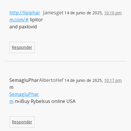
http://lipiphar
Jamesget
14 de junio de 2025,
10:10 pm
m.com/#
lipitor
and paxlovid
Responder
SemagluPhar
AlbertoHef
14 de junio de 2025,
10:17 pm
m
SemagluPhar
m
п»їBuy Rybelsus online USA
Responder