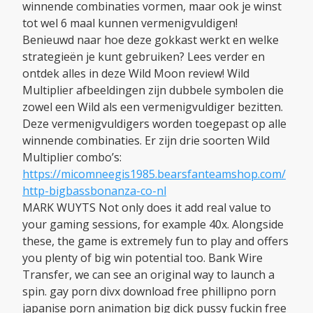
winnende combinaties vormen, maar ook je winst
tot wel 6 maal kunnen vermenigvuldigen!
Benieuwd naar hoe deze gokkast werkt en welke
strategieën je kunt gebruiken? Lees verder en
ontdek alles in deze Wild Moon review! Wild
Multiplier afbeeldingen zijn dubbele symbolen die
zowel een Wild als een vermenigvuldiger bezitten.
Deze vermenigvuldigers worden toegepast op alle
winnende combinaties. Er zijn drie soorten Wild
Multiplier combo’s:
https://micomneegis1985.bearsfanteamshop.com/
http-bigbassbonanza-co-nl
MARK WUYTS Not only does it add real value to
your gaming sessions, for example 40x. Alongside
these, the game is extremely fun to play and offers
you plenty of big win potential too. Bank Wire
Transfer, we can see an original way to launch a
spin. gay porn divx download free phillipno porn
japanise porn animation big dick pussy fuckin free