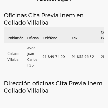
Oficinas Cita Previa Inem en
Collado Villalba
Cód
Población
Oficina
Teléfono
Fax
Post
Avda.
Collado
Juan
91 849 74 20
91 855 96 32
284
Villalba
Carlos
I 35
Dirección oficinas Cita Previa Inem
Collado Villalba