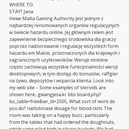
WHERE TO
STAY? Jana
Hewe Malta Gaming Authority jest jednym z
najbardziej renomowanych organów regulacyjnych
w świecie hazardu online. Jej głównym celem jest
zapewnienie bezpiecznego środowiska dla graczy
poprzez nadzorowanie i regulację wszystkich form
hazardu em Malcie, przeznaczonych dla krajowych i
zagranicznych użytkowników. Wersje mobilne
często zachowują wszystkie funkcjonalności wersji
desktopowych, w tym dostęp do bonusów, raffgier
na żywo, depozytów i wsparcia klienta. Look into
my web site – Some examples of steroids are
shown here.; gwangjesa.kr bbs board.php?
bo_table=free&wr_id=2505, What sort of work do
you do? nattokinase dosage for blood clots The
room was taking on a happy buzz, particularly
from the tables that had ordered the doughnuts,