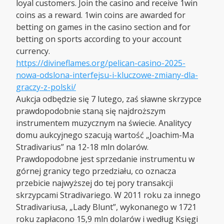
loyal customers. Join the casino and receive 1win
coins as a reward. 1win coins are awarded for
betting on games in the casino section and for
betting on sports according to your account
currency.
https://divineflames.org/pelican-casino-2025-
nowa-odslona-interfejsu-i-kluczowe-zmiany-dla-
graczy-z-polski/
Aukcja odbędzie się 7 lutego, zaś sławne skrzypce
prawdopodobnie staną się najdroższym
instrumentem muzycznym na świecie. Analitycy
domu aukcyjnego szacują wartość „Joachim-Ma
Stradivarius” na 12-18 mln dolarów.
Prawdopodobne jest sprzedanie instrumentu w
górnej granicy tego przedziału, co oznacza
przebicie najwyższej do tej pory transakcji
skrzypcami Stradivariego. W 2011 roku za innego
Stradivariusa, „Lady Blunt”, wykonanego w 1721
roku zapłacono 15,9 mln dolarów i według Księgi