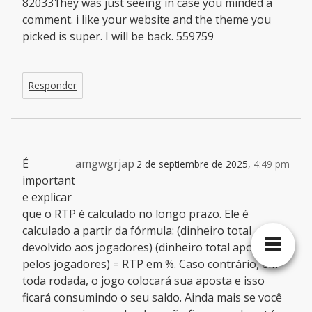
820331hey was just seeing in case you minded a
comment. i like your website and the theme you
picked is super. I will be back. 559759
Responder
É
amgwgrjap
2 de septiembre de 2025,
4:49 pm
important
e explicar
que o RTP é calculado no longo prazo. Ele é
calculado a partir da fórmula: (dinheiro total
devolvido aos jogadores) (dinheiro total apostado
pelos jogadores) = RTP em %. Caso contrário, em
toda rodada, o jogo colocará sua aposta e isso
ficará consumindo o seu saldo. Ainda mais se você