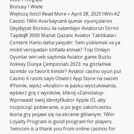
Bonusy I Wiele
Większą Ilość! Read More » April 28, 20251Win AZ
Casino 1Win Azərbaycanlı qumar oyunçularını
Qeydiyyat Bonusu ilə salamlayır Aviatorun Sirrini
Tapdıq!!! 3000 Manat Qazanc Aviator Taktikaları
Content Hansı daha yaxşıdır: 1win yükləmək və ya
mobil versiyadan istifadə etmək? Top Onlayn
Oyunlar win veb saytında Aviator game Buzlu
Xokkey Dünya Çempionatı 2023: nə gözləmək
lazımdır və favorit kimdir? Aviator casino oyun pul
Саsinо X rəsmi sаytı Otwórz App Store na swoim
iPhonie, wpisz «Aviator» w pasku wyszukiwania,
wybierz grę z wyników, kliknij «Zainstaluj».
Wprowadź swój identyfikator Apple ID, aby
rozpocząć pobieranie, a po jego zakończeniu
ikona gry pojawi się na ekranie głównym. 1Win
Loyalty Program is good program for players.
1wincoin is a thank you from online casinos for