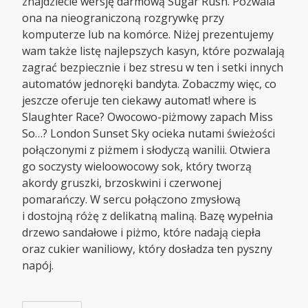
znajdziecie wersję darmową Sugar Rush. Pozwala
ona na nieograniczoną rozgrywkę przy
komputerze lub na komórce. Niżej prezentujemy
wam także listę najlepszych kasyn, które pozwalają
zagrać bezpiecznie i bez stresu w ten i setki innych
automatów jednoręki bandyta. Zobaczmy więc, co
jeszcze oferuje ten ciekawy automat! where is
Slaughter Race? Owocowo-piżmowy zapach Miss
So…? London Sunset Sky ocieka nutami świeżości
połączonymi z piżmem i słodyczą wanilii. Otwiera
go soczysty wieloowocowy sok, który tworzą
akordy gruszki, brzoskwini i czerwonej
pomarańczy. W sercu połączono zmysłową
i dostojną różę z delikatną maliną. Bazę wypełnia
drzewo sandałowe i piżmo, które nadają ciepła
oraz cukier waniliowy, który dosładza ten pyszny
napój.