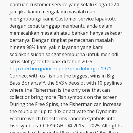
bantuan customer service yang selalu siaga 1×24
jam jika kamu mengalami masalah dan
menghubungi kami. Customer service lapaktoto
dengan cepat tanggap membantu anda dalam
memecahkan masalah atau bahkan hanya sekedar
bertanya. Dengan tingkat pemecahan masalah
hingga 98% kami yakin layanan yang kami
sediakan sudah sangat sempurna untuk menjadi
situs slot gacor terbaik di tahun 2025.
http://techou.jp/index.php?pracdobergco1971
Connect with us Fish up the biggest wins in Big
Bass Bonanza™, the 5×3 videoslot with 10 paylines
where the Fisherman is the only one that can
collect or bring more Fish symbols on the screen.
During the Free Spins, the Fisherman can increase
the multiplier up to 10x or activate the Dynamite
Feature which transforms random symbols into
Fish symbols. COPYRIGHT © 2015 – 2025. All rights
reserved to Pragmatic Play, a Veridian (Gibraltar)