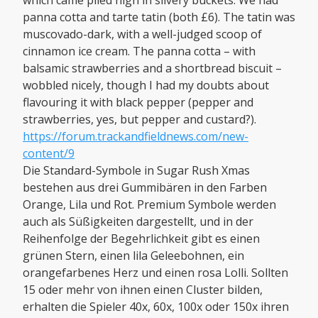
which came piled high in silvery buckets. We had
panna cotta and tarte tatin (both £6). The tatin was
muscovado-dark, with a well-judged scoop of
cinnamon ice cream. The panna cotta – with
balsamic strawberries and a shortbread biscuit –
wobbled nicely, though I had my doubts about
flavouring it with black pepper (pepper and
strawberries, yes, but pepper and custard?).
https://forum.trackandfieldnews.com/new-
content/9
Die Standard-Symbole in Sugar Rush Xmas
bestehen aus drei Gummibären in den Farben
Orange, Lila und Rot. Premium Symbole werden
auch als Süßigkeiten dargestellt, und in der
Reihenfolge der Begehrlichkeit gibt es einen
grünen Stern, einen lila Geleebohnen, ein
orangefarbenes Herz und einen rosa Lolli. Sollten
15 oder mehr von ihnen einen Cluster bilden,
erhalten die Spieler 40x, 60x, 100x oder 150x ihren