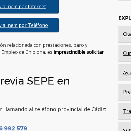
evia Inem por Internet
EXP
evia Inem por Teléfono
Cit
tión relacionada con prestaciones, paro y
e Empleo de Chipiona, es
imprescindible solicitar
Cur
Ayu
revia SEPE en
Pre
 llamando al teléfono provincial de Cádiz:
Trá
6 992 579
Sub