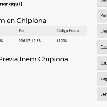
mar aquí )
Pen
em en Chipiona
Fax
Código Postal
Em
58
956 37 19 38
11550
Fis
 Previa Inem Chipiona
For
Seg
Ser