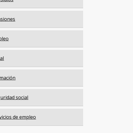
siones
pleo
cal
mación
uridad social
vicios de empleo