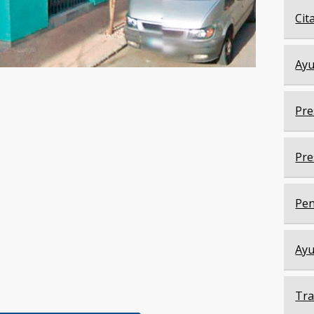
Cit
Ayu
Pre
Pre
Pen
Ayu
Tra