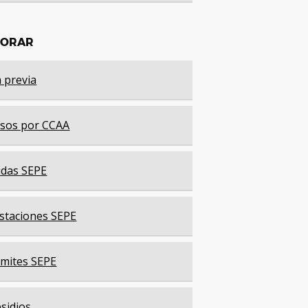
LORAR
a previa
sos por CCAA
das SEPE
staciones SEPE
mites SEPE
sidios