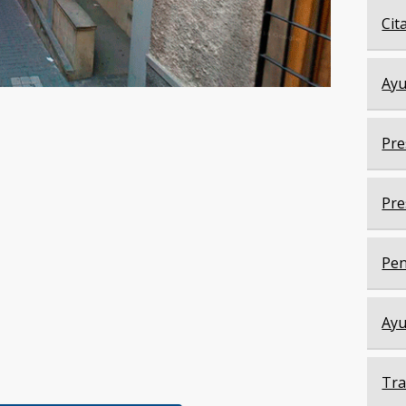
Cit
Ayu
Pre
Pre
Pen
Ayu
Tra