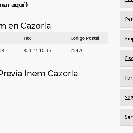
mar aquí )
Pen
em en Cazorla
Fax
Código Postal
Em
09
953 71 16 35
23470
Fis
 Previa Inem Cazorla
For
Seg
Ser