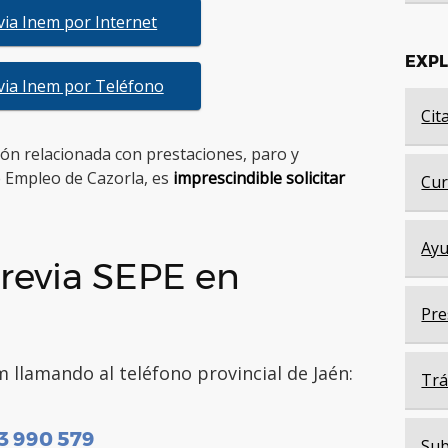
evia Inem por Internet
EXP
evia Inem por Teléfono
Cit
tión relacionada con prestaciones, paro y
e Empleo de Cazorla, es
imprescindible solicitar
Cur
Ayu
revia SEPE en
Pre
 llamando al teléfono provincial de Jaén:
Trá
3 990 579
Sub