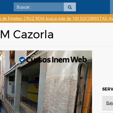
as de Empleo: CRUZ ROJA busca más de 100 SOCORRISTAS: Ha
EM Cazorla
SERV
Baj