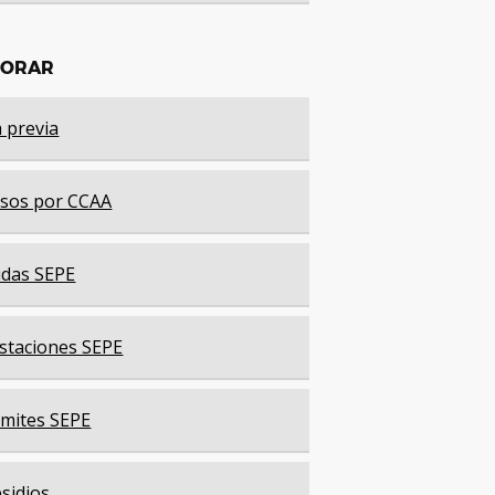
LORAR
a previa
sos por CCAA
das SEPE
staciones SEPE
mites SEPE
sidios