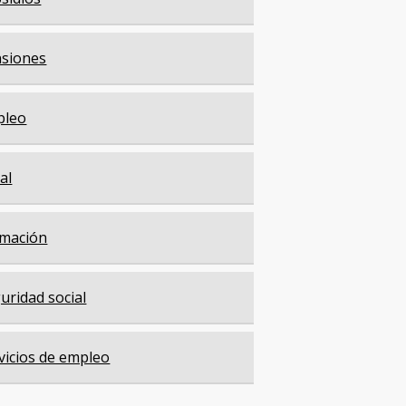
siones
pleo
cal
mación
uridad social
vicios de empleo