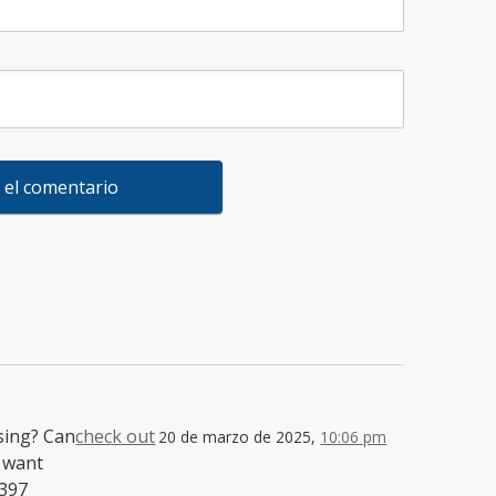
sing? Can
check out
20 de marzo de 2025,
10:06 pm
I want
9397