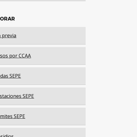
LORAR
a previa
sos por CCAA
das SEPE
staciones SEPE
mites SEPE
sidios