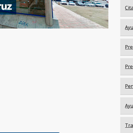
Cit
Ayu
Pre
Pre
Pen
Ayu
Tra