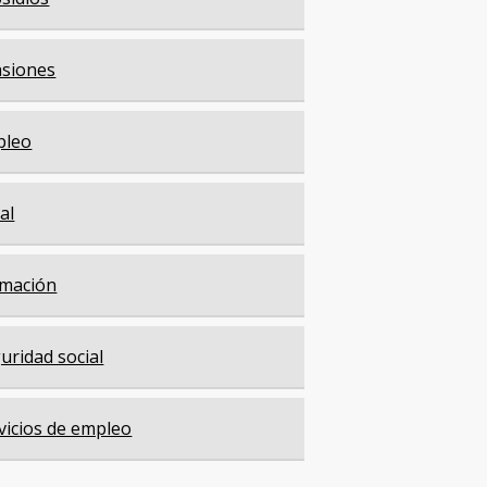
siones
pleo
cal
mación
uridad social
vicios de empleo