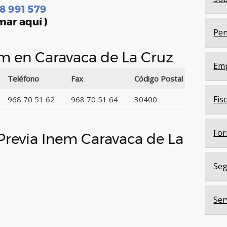
8 991 579
mar aquí )
Pen
em en Caravaca de La Cruz
Em
Teléfono
Fax
Código Postal
Fis
968 70 51 62
968 70 51 64
30400
For
 Previa Inem Caravaca de La
Seg
Ser