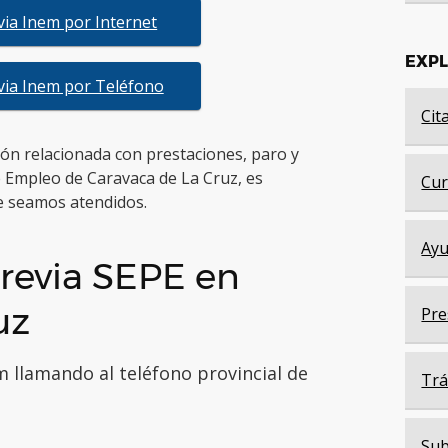
evia Inem por Internet
EXP
evia Inem por Teléfono
Cit
tión relacionada con prestaciones, paro y
e Empleo de Caravaca de La Cruz, es
Cur
 seamos atendidos.
Ayu
revia SEPE en
uz
Pre
m llamando al teléfono provincial de
Trá
Sub