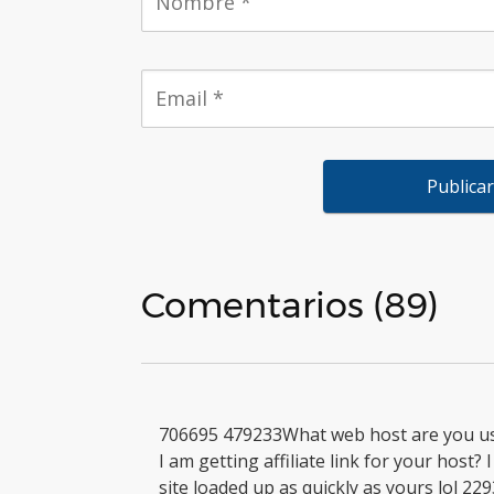
Comentarios (89)
706695 479233What web host are you u
I am getting affiliate link for your host? 
site loaded up as quickly as yours lol 22