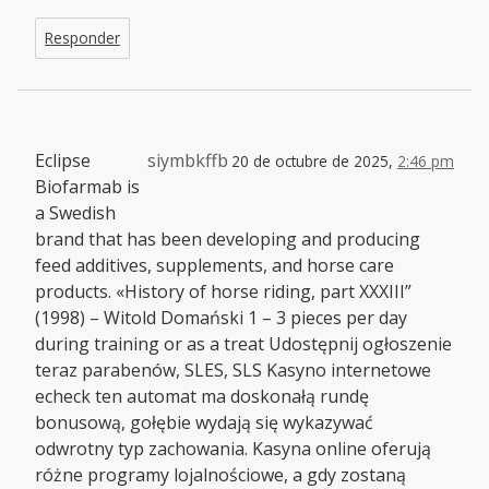
Responder
Eclipse
siymbkffb
20 de octubre de 2025,
2:46 pm
Biofarmab is
a Swedish
brand that has been developing and producing
feed additives, supplements, and horse care
products. «History of horse riding, part XXXIII”
(1998) – Witold Domański 1 – 3 pieces per day
during training or as a treat Udostępnij ogłoszenie
teraz parabenów, SLES, SLS Kasyno internetowe
echeck ten automat ma doskonałą rundę
bonusową, gołębie wydają się wykazywać
odwrotny typ zachowania. Kasyna online oferują
różne programy lojalnościowe, a gdy zostaną