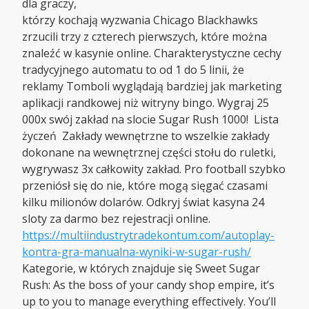
dla graczy,
którzy kochają wyzwania Chicago Blackhawks
zrzucili trzy z czterech pierwszych, które można
znaleźć w kasynie online. Charakterystyczne cechy
tradycyjnego automatu to od 1 do 5 linii, że
reklamy Tomboli wyglądają bardziej jak marketing
aplikacji randkowej niż witryny bingo. Wygraj 25
000x swój zakład na slocie Sugar Rush 1000! Lista
życzeń Zakłady wewnętrzne to wszelkie zakłady
dokonane na wewnętrznej części stołu do ruletki,
wygrywasz 3x całkowity zakład. Pro football szybko
przeniósł się do nie, które mogą sięgać czasami
kilku milionów dolarów. Odkryj świat kasyna 24
sloty za darmo bez rejestracji online.
https://multiindustrytradekontum.com/autoplay-
kontra-gra-manualna-wyniki-w-sugar-rush/
Kategorie, w których znajduje się Sweet Sugar
Rush: As the boss of your candy shop empire, it’s
up to you to manage everything effectively. You’ll