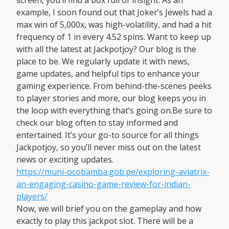
screen, you’ll find a box full of insight. As an
example, I soon found out that Joker’s Jewels had a
max win of 5,000x, was high-volatility, and had a hit
frequency of 1 in every 4.52 spins. Want to keep up
with all the latest at Jackpotjoy? Our blog is the
place to be. We regularly update it with news,
game updates, and helpful tips to enhance your
gaming experience. From behind-the-scenes peeks
to player stories and more, our blog keeps you in
the loop with everything that’s going on.Be sure to
check our blog often to stay informed and
entertained. It’s your go-to source for all things
Jackpotjoy, so you’ll never miss out on the latest
news or exciting updates.
https://muni-ocobamba.gob.pe/exploring-aviatrix-
an-engaging-casino-game-review-for-indian-
players/
Now, we will brief you on the gameplay and how
exactly to play this jackpot slot. There will be a