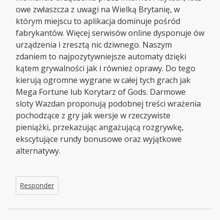
owe zwłaszcza z uwagi na Wielką Brytanię, w
którym miejscu to aplikacja dominuje pośród
fabrykantów. Więcej serwisów online dysponuje ów
urządzenia i zresztą nic dziwnego. Naszym
zdaniem to najpozytywniejsze automaty dzięki
kątem grywalności jak i również oprawy. Do tego
kierują ogromne wygrane w całej tych grach jak
Mega Fortune lub Korytarz of Gods. Darmowe
sloty Wazdan proponują podobnej treści wrażenia
pochodzące z gry jak wersje w rzeczywiste
pieniążki, przekazując angażującą rozgrywkę,
ekscytujące rundy bonusowe oraz wyjątkowe
alternatywy.
Responder