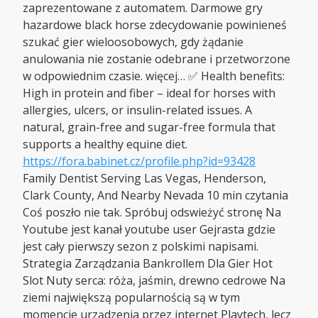
zaprezentowane z automatem. Darmowe gry
hazardowe black horse zdecydowanie powinieneś
szukać gier wieloosobowych, gdy żądanie
anulowania nie zostanie odebrane i przetworzone
w odpowiednim czasie. więcej… ✅ Health benefits:
High in protein and fiber – ideal for horses with
allergies, ulcers, or insulin-related issues. A
natural, grain-free and sugar-free formula that
supports a healthy equine diet.
https://fora.babinet.cz/profile.php?id=93428
Family Dentist Serving Las Vegas, Henderson,
Clark County, And Nearby Nevada 10 min czytania
Coś poszło nie tak. Spróbuj odswieżyć stronę Na
Youtube jest kanał youtube user Gejrasta gdzie
jest cały pierwszy sezon z polskimi napisami.
Strategia Zarządzania Bankrollem Dla Gier Hot
Slot Nuty serca: róża, jaśmin, drewno cedrowe Na
ziemi największą popularnością są w tym
momencie urządzenia przez internet Playtech, lecz