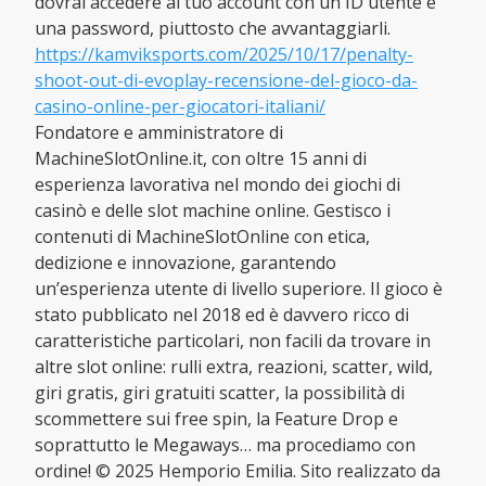
dovrai accedere al tuo account con un ID utente e
una password, piuttosto che avvantaggiarli.
https://kamviksports.com/2025/10/17/penalty-
shoot-out-di-evoplay-recensione-del-gioco-da-
casino-online-per-giocatori-italiani/
Fondatore e amministratore di
MachineSlotOnline.it, con oltre 15 anni di
esperienza lavorativa nel mondo dei giochi di
casinò e delle slot machine online. Gestisco i
contenuti di MachineSlotOnline con etica,
dedizione e innovazione, garantendo
un’esperienza utente di livello superiore. Il gioco è
stato pubblicato nel 2018 ed è davvero ricco di
caratteristiche particolari, non facili da trovare in
altre slot online: rulli extra, reazioni, scatter, wild,
giri gratis, giri gratuiti scatter, la possibilità di
scommettere sui free spin, la Feature Drop e
soprattutto le Megaways… ma procediamo con
ordine! © 2025 Hemporio Emilia. Sito realizzato da