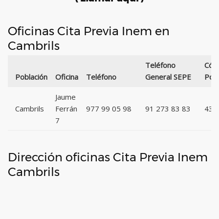
Oficinas Cita Previa Inem en
Cambrils
Teléfono
Cód
Población
Oficina
Teléfono
General SEPE
Post
Jaume
Cambrils
Ferrán
977 99 05 98
91 273 83 83
438
7
Dirección oficinas Cita Previa Inem
Cambrils