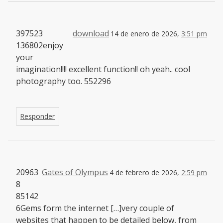
397523
download
14 de enero de 2026,
3:51 pm
136802enjoy
your
imagination!!!! excellent function!! oh yeah.. cool
photography too. 552296
Responder
20963
Gates of Olympus
4 de febrero de 2026,
2:59 pm
8
85142
6Gems form the internet […]very couple of
websites that happen to be detailed below, from