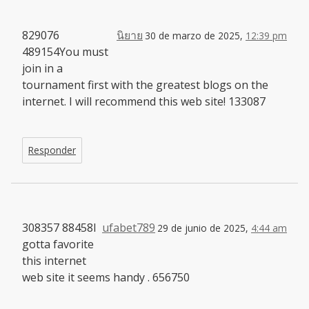
829076
นิยาย
30 de marzo de 2025,
12:39 pm
489154You must
join in a
tournament first with the greatest blogs on the
internet. I will recommend this web site! 133087
Responder
308357 88458I
ufabet789
29 de junio de 2025,
4:44 am
gotta favorite
this internet
web site it seems handy . 656750