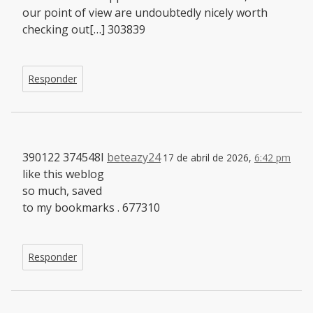
our point of view are undoubtedly nicely worth
checking out[…] 303839
Responder
390122 374548I
beteazy24
17 de abril de 2026,
6:42 pm
like this weblog
so much, saved
to my bookmarks . 677310
Responder