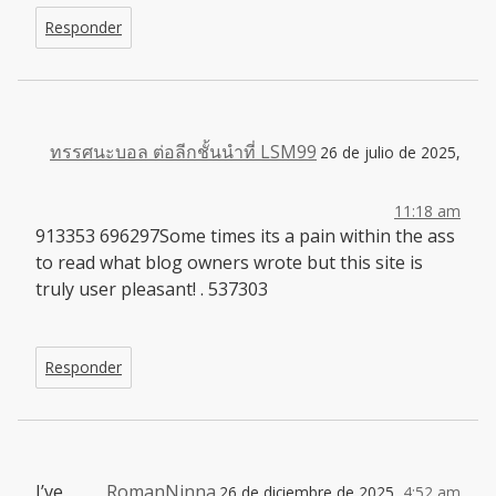
Responder
ทรรศนะบอล ต่อลีกชั้นนำที่ LSM99
26 de julio de 2025,
11:18 am
913353 696297Some times its a pain within the ass
to read what blog owners wrote but this site is
truly user pleasant! . 537303
Responder
I’ve
RomanNinna
26 de diciembre de 2025,
4:52 am