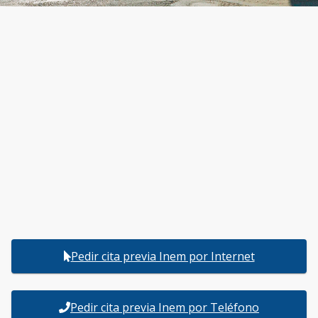
Pedir cita previa Inem por Internet
Pedir cita previa Inem por Teléfono