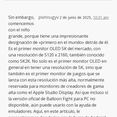
Sin embargo,
plxhnugyv
2 de junio de 2025,
10:31 am
comencemos
con el niño
grande, porque tiene una impresionante
designación de «primero en el mundo» detrás de él.
Es el primer monitor OLED 5K del mercado, con
una resolución de 5120 x 2160, también conocido
como 5K2K. No solo es el primer monitor OLED en
general en tener una resolución de 5K, sino que
también es el primer monitor de juegos que se
lanza con esta resolución más alta, normalmente
reservada para monitores de creadores de gama
alta como el Apple Studio Display. Así que incluso si
la versión oficial de Balloon Fight para PC no
disponible, aún puede usarlo con la ayuda de
emuladores. Aquí, en este artículo, le