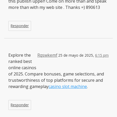
this publish upper! Come on more than and speak
more than with my web site . Thanks =) 890613
Responder
Explore the
Rqswkemf
25 de mayo de 2025,
6:15 pm
ranked best
online casinos
of 2025. Compare bonuses, game selections, and
trustworthiness of top platforms for secure and
rewarding gameplay
casino slot machine
.
Responder