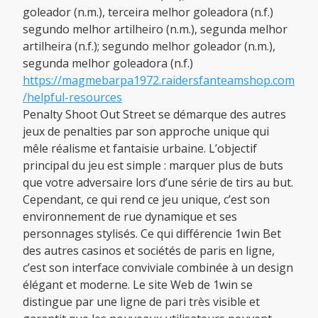
goleador (n.m.), terceira melhor goleadora (n.f.)
segundo melhor artilheiro (n.m.), segunda melhor
artilheira (n.f.); segundo melhor goleador (n.m.),
segunda melhor goleadora (n.f.)
https://magmebarpa1972.raidersfanteamshop.com
/helpful-resources
Penalty Shoot Out Street se démarque des autres
jeux de penalties par son approche unique qui
mêle réalisme et fantaisie urbaine. L’objectif
principal du jeu est simple : marquer plus de buts
que votre adversaire lors d’une série de tirs au but.
Cependant, ce qui rend ce jeu unique, c’est son
environnement de rue dynamique et ses
personnages stylisés. Ce qui différencie 1win Bet
des autres casinos et sociétés de paris en ligne,
c’est son interface conviviale combinée à un design
élégant et moderne. Le site Web de 1win se
distingue par une ligne de pari très visible et