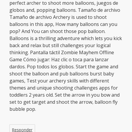
perfect archer to shoot more balloons, juegos de
globos and, popping balloons. Tamaño de archivo
Tamaño de archivo Archery is used to shoot
balloons in this app, How many balloons can you
pop? And You can shoot those pop balloon.
Balloons is a thrilling adventure which lets you kick
back and relax but still challenges your logical
thinking. Pantalla táctil Zombie Mayhem Offline
Game Cómo jugar: Haz clic o toca para lanzar
dardos. Pop todos los globos. Start the game and
shoot the balloon and pub balloons burst baby
games, Test your archery skills with different
themes and unique shooting challenges apps for
toddlers 2 years old. Set the arrow in you bow and
set to get target and shoot the arrow, balloon fly
bubble pop.
Responder