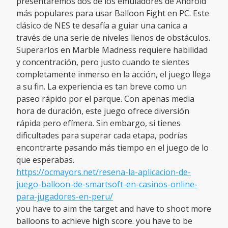
presentaremos dos de los emuladores de Android
más populares para usar Balloon Fight en PC. Este
clásico de NES te desafía a guiar una canica a
través de una serie de niveles llenos de obstáculos.
Superarlos en Marble Madness requiere habilidad
y concentración, pero justo cuando te sientes
completamente inmerso en la acción, el juego llega
a su fin. La experiencia es tan breve como un
paseo rápido por el parque. Con apenas media
hora de duración, este juego ofrece diversión
rápida pero efímera. Sin embargo, si tienes
dificultades para superar cada etapa, podrías
encontrarte pasando más tiempo en el juego de lo
que esperabas.
https://ocmayors.net/resena-la-aplicacion-de-
juego-balloon-de-smartsoft-en-casinos-online-
para-jugadores-en-peru/
you have to aim the target and have to shoot more
balloons to achieve high score. you have to be