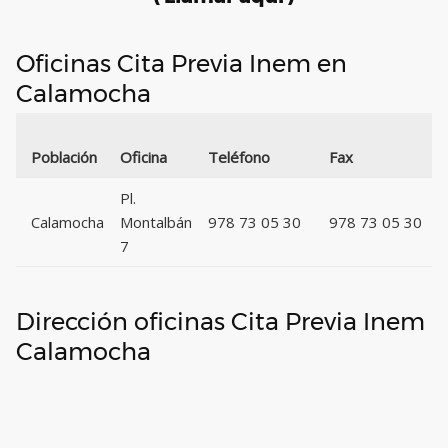
Oficinas Cita Previa Inem en
Calamocha
Población
Oficina
Teléfono
Fax
Pl.
Calamocha
Montalbán
978 73 05 30
978 73 05 30
7
Dirección oficinas Cita Previa Inem
Calamocha