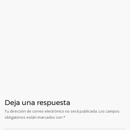
Deja una respuesta
Tu dirección de correo electrónico no será publicada.
Los campos
obligatorios están marcados con
*