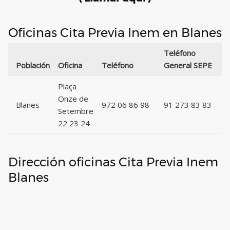
Oficinas Cita Previa Inem en Blanes
Teléfono
C
Población
Oficina
Teléfono
General SEPE
P
Plaça
Onze de
Blanes
972 06 86 98
91 273 83 83
Setembre
22 23 24
Dirección oficinas Cita Previa Inem
Blanes