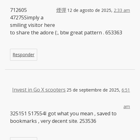
712605
煙彈
12 de agosto de 2025,
2:33 am
47275Simply a
smiling visitor here
to share the adore (:, btw great pattern . 653363
Responder
Invest in Go X scooters
25 de septiembre de 2025,
6:51
am
325151 517554I got what you mean , saved to
bookmarks , very decent site. 253536