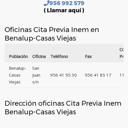
956 992 579
( Llamar aquí )
Oficinas Cita Previa Inem en
Benalup-Casas Viejas
Cód
Población
Oficina
Teléfono
Fax
Post
Benalup-
San
Casas
Juan
956 41 95 30
956 41 85 17
111
Viejas
s/n
Dirección oficinas Cita Previa Inem
Benalup-Casas Viejas