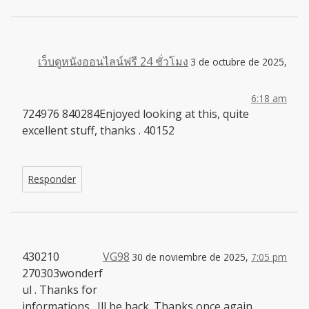
เว็บดูหนังออนไลน์ฟรี 24 ชั่วโมง
3 de octubre de 2025,
6:18 am
724976 840284Enjoyed looking at this, quite
excellent stuff, thanks . 40152
Responder
430210
VG98
30 de noviembre de 2025,
7:05 pm
270303wonderf
ul . Thanks for
informations . Ill be back. Thanks once again