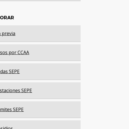
LORAR
a previa
sos por CCAA
das SEPE
staciones SEPE
mites SEPE
sidios