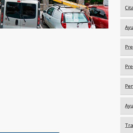
Cit
Ayu
Pre
Pre
Pen
Ayu
Tra