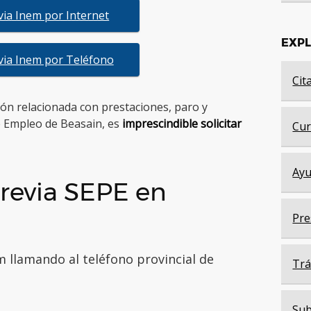
evia Inem por Internet
EXP
evia Inem por Teléfono
Cit
tión relacionada con prestaciones, paro y
e Empleo de Beasain, es
imprescindible solicitar
Cur
Ayu
revia SEPE en
Pre
m llamando al teléfono provincial de
Trá
Sub