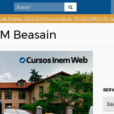
as de Empleo: CRUZ ROJA busca más de 100 SOCORRISTAS: Ha
EM Beasain
SERV
Baj