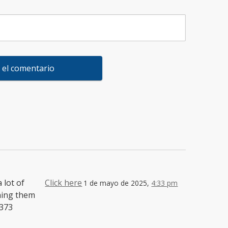
 lot of
Click here
1 de mayo de 2025,
4:33 pm
ning them
9373