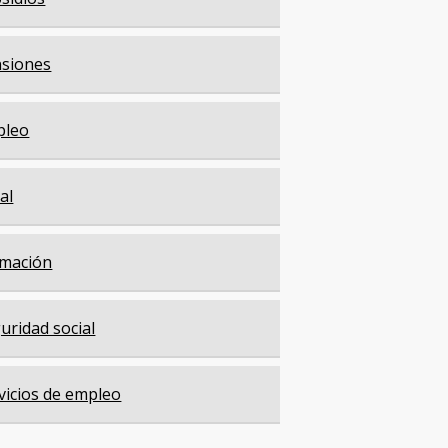
siones
pleo
cal
mación
uridad social
vicios de empleo