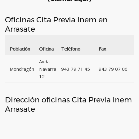
Oficinas Cita Previa Inem en
Arrasate
C
Población
Oficina
Teléfono
Fax
P
Avda.
Mondragón
Navarra
943 79 71 45
943 79 07 06
2
12
Dirección oficinas Cita Previa Inem
Arrasate