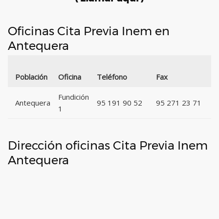
Oficinas Cita Previa Inem en
Antequera
C
Población
Oficina
Teléfono
Fax
P
Fundición
Antequera
95 191 90 52
95 271 23 71
1
Dirección oficinas Cita Previa Inem
Antequera