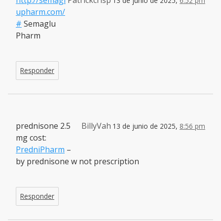
http://semagl
Patrickcrisp
13 de junio de 2025,
6:52 pm
upharm.com/
#
Semaglu
Pharm
Responder
prednisone 2.5
BillyVah
13 de junio de 2025,
8:56 pm
mg cost:
PredniPharm
–
by prednisone w not prescription
Responder