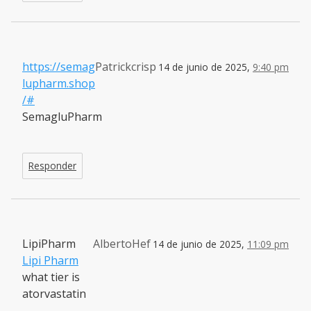
https://semag
Patrickcrisp
14 de junio de 2025,
9:40 pm
lupharm.shop
/#
SemagluPharm
Responder
LipiPharm
AlbertoHef
14 de junio de 2025,
11:09 pm
Lipi Pharm
what tier is
atorvastatin