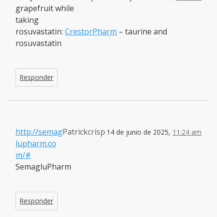
grapefruit while
taking
rosuvastatin:
CrestorPharm
– taurine and
rosuvastatin
Responder
http://semag
Patrickcrisp
14 de junio de 2025,
11:24 am
lupharm.co
m/#
SemagluPharm
Responder