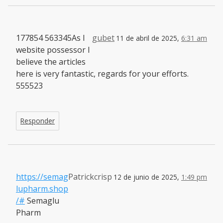
177854 563345As I
gubet
11 de abril de 2025,
6:31 am
website possessor I
believe the articles
here is very fantastic, regards for your efforts.
555523
Responder
https://semag
Patrickcrisp
12 de junio de 2025,
1:49 pm
lupharm.shop
/#
Semaglu
Pharm