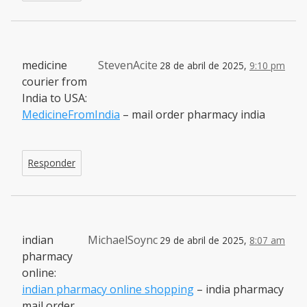
medicine
StevenAcite
28 de abril de 2025,
9:10 pm
courier from
India to USA:
MedicineFromIndia
– mail order pharmacy india
Responder
indian
MichaelSoync
29 de abril de 2025,
8:07 am
pharmacy
online:
indian pharmacy online shopping
– india pharmacy
mail order