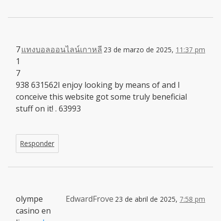
7
แทงบอลออนไลน์เกาหลี
23 de marzo de 2025,
11:37 pm
1
7
938 631562I enjoy looking by means of and I
conceive this website got some truly beneficial
stuff on it! . 63993
Responder
olympe
EdwardFrove
23 de abril de 2025,
7:58 pm
casino en