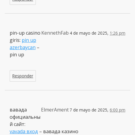
pin-up casino
KennethFab
4 de mayo de 2025,
1:26 pm
giris:
pin up
azerbaycan
–
pin up
Responder
вавада
ElmerAment
7 de mayo de 2025,
6:00 pm
официальны
й сайт:
vavada вход
– вавада казино