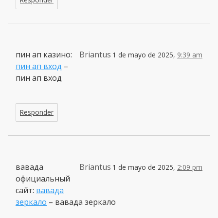
пин ап казино:
Briantus
1 de mayo de 2025,
9:39 am
пин ап вход
–
пин ап вход
Responder
вавада
Briantus
1 de mayo de 2025,
2:09 pm
официальный
сайт:
вавада
зеркало
– вавада зеркало