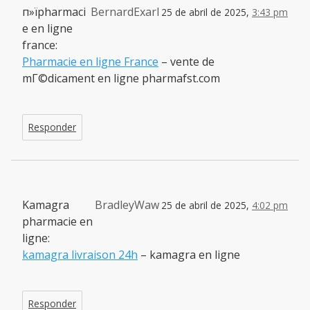
п»їpharmaci
BernardExarl
25 de abril de 2025,
3:43 pm
e en ligne
france:
Pharmacie en ligne France
– vente de
mГ©dicament en ligne pharmafst.com
Responder
Kamagra
BradleyWaw
25 de abril de 2025,
4:02 pm
pharmacie en
ligne:
kamagra livraison 24h
– kamagra en ligne
Responder