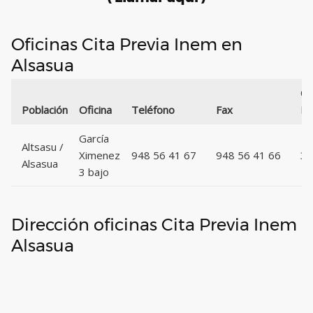
Oficinas Cita Previa Inem en
Alsasua
Có
Población
Oficina
Teléfono
Fax
Po
García
Altsasu /
Ximenez
948 56 41 67
948 56 41 66
31
Alsasua
3 bajo
Dirección oficinas Cita Previa Inem
Alsasua