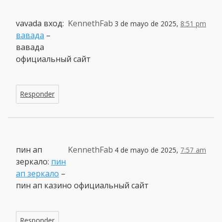
vavada вход:
KennethFab
3 de mayo de 2025,
8:51 pm
вавада
–
вавада
официальный сайт
Responder
пин ап
KennethFab
4 de mayo de 2025,
7:57 am
зеркало:
пин
ап зеркало
–
пин ап казино официальный сайт
Responder