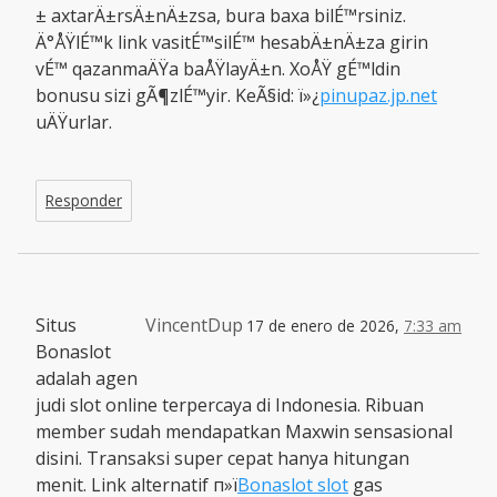
± axtarÄ±rsÄ±nÄ±zsa, bura baxa bilÉ™rsiniz.
Ä°ÅŸlÉ™k link vasitÉ™silÉ™ hesabÄ±nÄ±za girin
vÉ™ qazanmaÄŸa baÅŸlayÄ±n. XoÅŸ gÉ™ldin
bonusu sizi gÃ¶zlÉ™yir. KeÃ§id: ï»¿
pinupaz.jp.net
uÄŸurlar.
Responder
Situs
VincentDup
17 de enero de 2026,
7:33 am
Bonaslot
adalah agen
judi slot online terpercaya di Indonesia. Ribuan
member sudah mendapatkan Maxwin sensasional
disini. Transaksi super cepat hanya hitungan
menit. Link alternatif п»ї
Bonaslot slot
gas