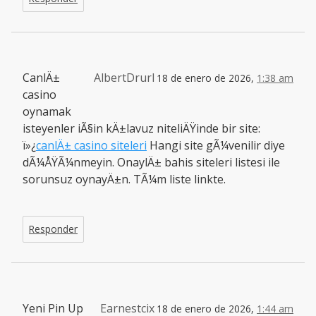
CanlÄ±
AlbertDrurl
18 de enero de 2026,
1:38 am
casino
oynamak
isteyenler iÃ§in kÄ±lavuz niteliÄŸinde bir site:
ï»¿
canlÄ± casino siteleri
Hangi site gÃ¼venilir diye
dÃ¼ÅŸÃ¼nmeyin. OnaylÄ± bahis siteleri listesi ile
sorunsuz oynayÄ±n. TÃ¼m liste linkte.
Responder
Yeni Pin Up
Earnestcix
18 de enero de 2026,
1:44 am