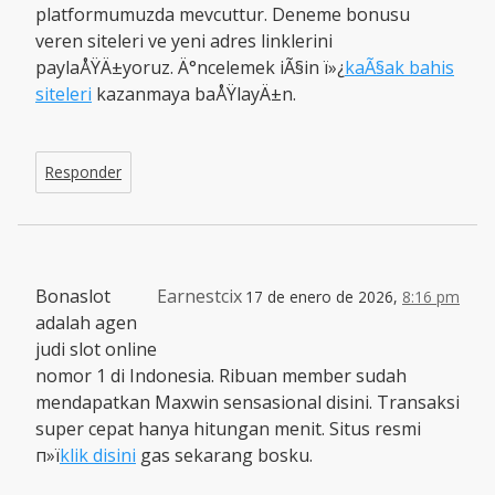
platformumuzda mevcuttur. Deneme bonusu
veren siteleri ve yeni adres linklerini
paylaÅŸÄ±yoruz. Ä°ncelemek iÃ§in ï»¿
kaÃ§ak bahis
siteleri
kazanmaya baÅŸlayÄ±n.
Responder
Bonaslot
Earnestcix
17 de enero de 2026,
8:16 pm
adalah agen
judi slot online
nomor 1 di Indonesia. Ribuan member sudah
mendapatkan Maxwin sensasional disini. Transaksi
super cepat hanya hitungan menit. Situs resmi
п»ї
klik disini
gas sekarang bosku.