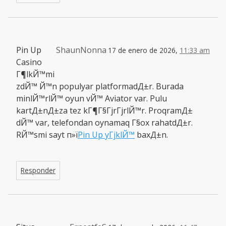
Pin Up
ShaunNonna
17 de enero de 2026,
11:33 am
Casino
Г¶lkЙ™mi
zdЙ™ Й™n populyar platformadД±r. Burada
minlЙ™rlЙ™ oyun vЙ™ Aviator var. Pulu
kartД±nД±za tez kГ¶Г§ГјrГјrlЙ™r. ProqramД±
dЙ™ var, telefondan oynamaq Г§ox rahatdД±r.
RЙ™smi sayt п»ї
Pin Up yГјklЙ™
baxД±n.
Responder