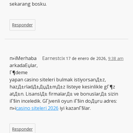
sekarang bosku.
Responder
п»їMerhaba
Earnestcix
17 de enero de 2026,
9:38 am
arkadaЕџlar,
Г¶deme
yapan casino siteleri bulmak istiyorsanД±z,
hazД±rladД±ДџД±mД±z listeye kesinlikle gГ¶z
atД±n. LisanslД± firmalarД± ve bonuslarД± sizin
iГ§in inceledik. GГјvenli oyun iГ§in doДџru adres:
п»ї
casino siteleri 2026
iyi kazanГ§lar.
Responder