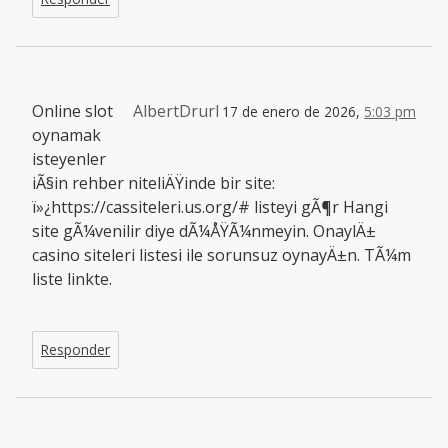
Online slot
AlbertDrurl
17 de enero de 2026,
5:03 pm
oynamak
isteyenler
iÃ§in rehber niteliÄŸinde bir site:
ï»¿https://cassiteleri.us.org/# listeyi gÃ¶r Hangi
site gÃ¼venilir diye dÃ¼ÅŸÃ¼nmeyin. OnaylÄ±
casino siteleri listesi ile sorunsuz oynayÄ±n. TÃ¼m
liste linkte.
Responder