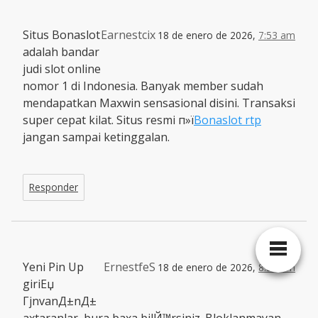
Situs Bonaslot
Earnestcix
18 de enero de 2026,
7:53 am
adalah bandar
judi slot online
nomor 1 di Indonesia. Banyak member sudah
mendapatkan Maxwin sensasional disini. Transaksi
super cepat kilat. Situs resmi п»ї
Bonaslot rtp
jangan sampai ketinggalan.
Responder
Yeni Pin Up
ErnestfeS
18 de enero de 2026,
8:54 am
giriЕџ
ГјnvanД±nД±