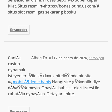
sensasional disini. Proses depo WD super cepat
kilat. Situs resmi п»їhttps://bonaslotind.us.com/#
situs slot resmi gas sekarang bosku.
Responder
CanlÄ±
AlbertDrurl
17 de enero de 2026,
11:56 pm
casino
oynamak
isteyenler iÃ§in kÄ±lavuz niteliÄŸinde bir site:
ï»¿
mobil Ã¶deme bahis
Hangi site gÃ¼venilir diye
dÃ¼ÅŸÃ¼nmeyin. OnaylÄ± bahis siteleri listesi ile
rahatÃ§a oynayÄ±n. Detaylar linkte.
Responder