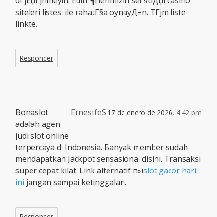
dГјЕџГјnmeyin. EditГ¶rlerimizin seГ§tiДџi casino
siteleri listesi ile rahatГ§a oynayД±n. TГјm liste
linkte.
Responder
Bonaslot
ErnestfeS
17 de enero de 2026,
4:42 pm
adalah agen
judi slot online
terpercaya di Indonesia. Banyak member sudah
mendapatkan Jackpot sensasional disini. Transaksi
super cepat kilat. Link alternatif п»ї
slot gacor hari
ini
jangan sampai ketinggalan.
Responder