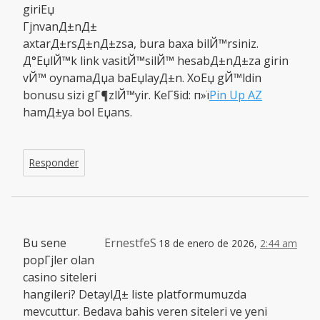
giriЕџ
ГјnvanД±nД±
axtarД±rsД±nД±zsa, bura baxa bilЙ™rsiniz.
Д°ЕџlЙ™k link vasitЙ™silЙ™ hesabД±nД±za girin
vЙ™ oynamaДџa baЕџlayД±n. XoЕџ gЙ™ldin
bonusu sizi gГ¶zlЙ™yir. KeГ§id: п»ї
Pin Up AZ
hamД±ya bol Еџans.
Responder
Bu sene
ErnestfeS
18 de enero de 2026,
2:44 am
popГјler olan
casino siteleri
hangileri? DetaylД± liste platformumuzda
mevcuttur. Bedava bahis veren siteleri ve yeni