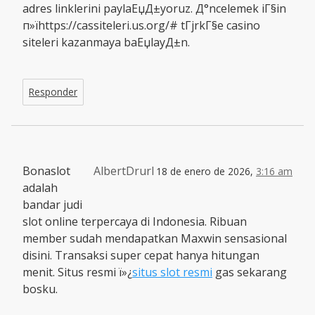
adres linklerini paylaЕџД±yoruz. Д°ncelemek iГ§in
п»їhttps://cassiteleri.us.org/# tГјrkГ§e casino
siteleri kazanmaya baЕџlayД±n.
Responder
Bonaslot
AlbertDrurl
18 de enero de 2026,
3:16 am
adalah
bandar judi
slot online terpercaya di Indonesia. Ribuan
member sudah mendapatkan Maxwin sensasional
disini. Transaksi super cepat hanya hitungan
menit. Situs resmi ï»¿
situs slot resmi
gas sekarang
bosku.