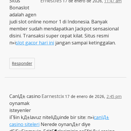
Situs
ErnestfeS
17 de enero de 2026,
11:47 am
Bonaslot
adalah agen
judi slot online nomor 1 di Indonesia. Banyak
member sudah mendapatkan Jackpot sensasional
disini. Transaksi super cepat kilat. Situs resmi
п»ї
slot gacor hari ini
jangan sampai ketinggalan.
Responder
CanlД± casino
Earnestcix
17 de enero de 2026,
2:45 pm
oynamak
isteyenler
iГ§in kД±lavuz niteliДџinde bir site: п»ї
canlД±
casino siteleri
Nerede oynanД±r diye