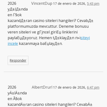
2026
VincentDup
17 de enero de 2026,
5:43 pm
yД±lД±nda
en Г§ok
kazandД±ran casino siteleri hangileri? CevabД±
platformumuzda mevcuttur. Deneme bonusu
veren siteleri ve gГјncel giriЕџ linklerini
paylaЕџД±yoruz. Hemen tД±klayД±n п»ї
siteyi
incele
kazanmaya baЕџlayД±n.
Responder
2026
AlbertDrurl
17 de enero de 2026,
6:47 pm
yÄ±lÄ±nda
en Ã§ok
kazandÄ±ran casino siteleri hangileri? CevabÄ±