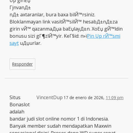
Up giriЕџ
ГјnvanД±
nД± axtaranlar, bura baxa bilЙ™rsiniz.
Bloklanmayan link vasitЙ™silЙ™ hesabД±nД±za
girin vЙ™ qazanmaДџa baЕџlayД±n. XoЕџ gЙ™ldin
bonusu sizi gГ¶zlЙ™yir. KeГ§id: п»ї
Pin Up rЙ™smi
sayt
uДџurlar.
Responder
Situs
VincentDup
17 de enero de 2026,
11:09 pm
Bonaslot
adalah
bandar judi slot online nomor 1 di Indonesia.
Banyak member sudah mendapatkan Maxwin