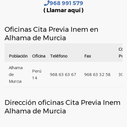
968 991 579
( Llamar aquí )
Oficinas Cita Previa Inem en
Alhama de Murcia
Cód
Población
Oficina
Teléfono
Fax
Post
Alhama
Perú
de
968 63 63 67
968 63 32 58
308
14
Murcia
Dirección oficinas Cita Previa Inem
Alhama de Murcia