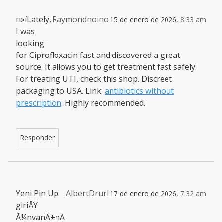
п»їLately,
Raymondnoino
15 de enero de 2026,
8:33 am
I was
looking
for Ciprofloxacin fast and discovered a great
source. It allows you to get treatment fast safely.
For treating UTI, check this shop. Discreet
packaging to USA. Link:
antibiotics without
prescription
. Highly recommended.
Responder
Yeni Pin Up
AlbertDrurl
17 de enero de 2026,
7:32 am
giriÅŸ
Ã¼nvanÄ±nÄ