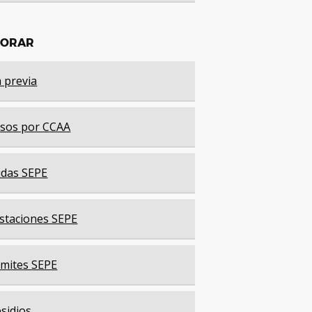
LORAR
a previa
sos por CCAA
das SEPE
staciones SEPE
mites SEPE
sidios