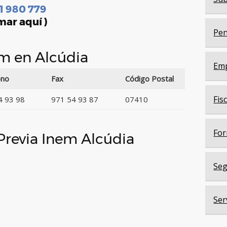
1 980 779
mar aquí )
Pen
em en Alcúdia
Em
ono
Fax
Código Postal
Fis
4 93 98
971 54 93 87
07410
For
 Previa Inem Alcúdia
Seg
Ser