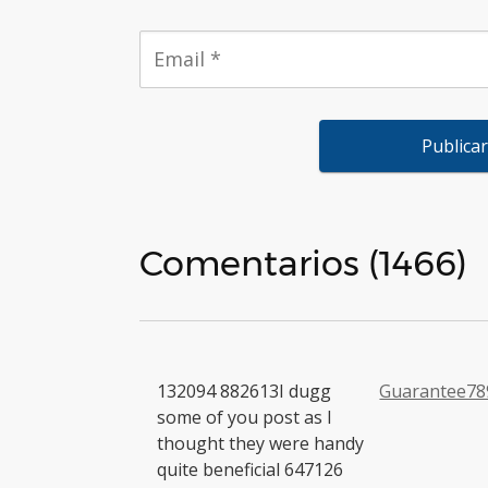
Comentarios (1466)
132094 882613I dugg
Guarantee78
some of you post as I
thought they were handy
quite beneficial 647126