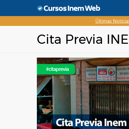
Saltar
al
contenido
Últimas Notici
Cita Previa IN