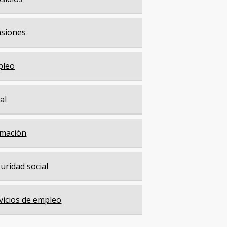
siones
pleo
cal
mación
uridad social
vicios de empleo