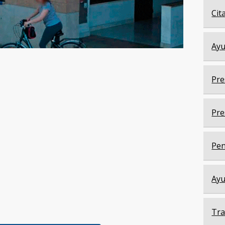
Cit
Ayu
Pre
Pre
Pen
Ayu
Tra