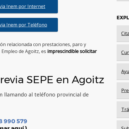
evia Inem por Internet
EXP
evia Inem por Teléfono
Cit
tión relacionada con prestaciones, paro y
e Empleo de Agoitz, es
imprescindible solicitar
Cur
Ayu
revia SEPE en Agoitz
Pre
m llamando al teléfono provincial de
Trá
8 990 579
mar aquí )
Sub