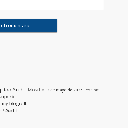
p too. Such
Mostbet
2 de mayo de 2025,
7:53 pm
 superb
 my blogroll.
te 729511