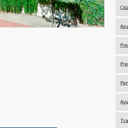
Cit
Ayu
Pre
Pre
Pen
Ayu
Tra