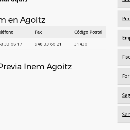
em en Agoitz
Pen
léfono
Fax
Código Postal
Em
8 33 68 17
948 33 66 21
31430
Fis
 Previa Inem Agoitz
For
Seg
Ser