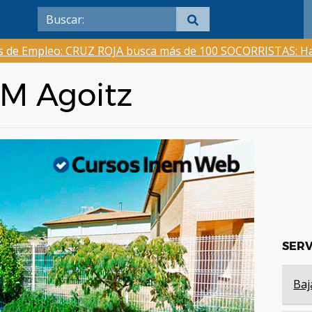
as de Empleo: CRUZ ROJA busca más de 100 SOCORRISTAS: Ha
EM Agoitz
SERV
Baj