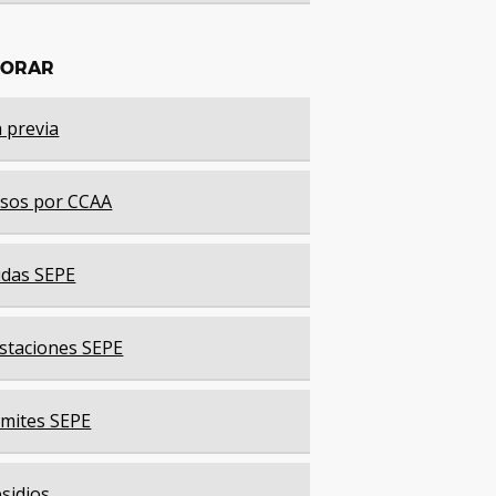
LORAR
a previa
sos por CCAA
das SEPE
staciones SEPE
mites SEPE
sidios