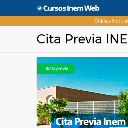
Saltar
al
contenido
Últimas Notici
Cita Previa IN