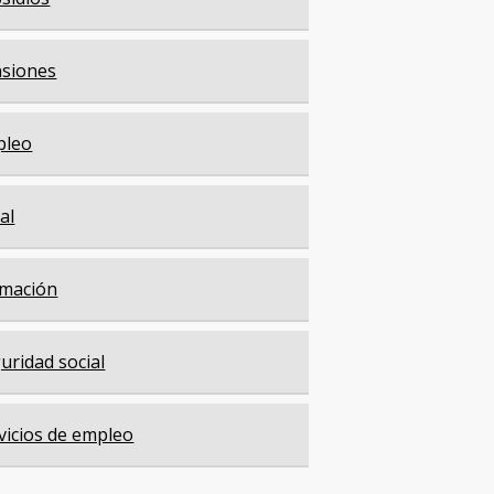
siones
pleo
cal
mación
uridad social
vicios de empleo