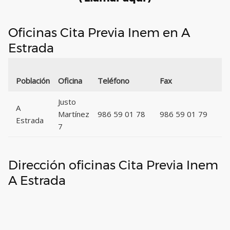
Oficinas Cita Previa Inem en A
Estrada
Có
Población
Oficina
Teléfono
Fax
Po
Justo
A
Martínez
986 59 01 78
986 59 01 79
3
Estrada
7
Dirección oficinas Cita Previa Inem
A Estrada