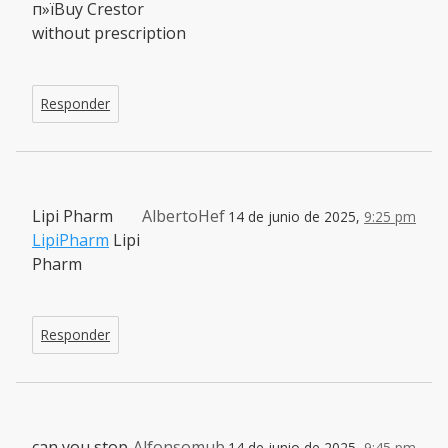
п»їBuy Crestor
without prescription
Responder
Lipi Pharm
AlbertoHef
14 de junio de 2025,
9:25 pm
LipiPharm
Lipi
Pharm
Responder
can you stop
Alfonsomub
14 de junio de 2025,
9:45 pm