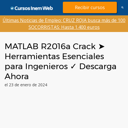
Saltar
Recibir cursos
al
contenido
Últimas Noticias de Empleo: CRUZ ROJA busca más de 100
SOCORRISTAS: Hasta 1.400 euros
MATLAB R2016a Crack ➤
Herramientas Esenciales
para Ingenieros ✓ Descarga
Ahora
el 23 de enero de 2024