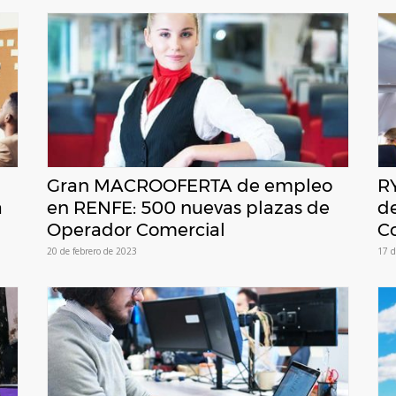
Gran MACROOFERTA de empleo
R
a
en RENFE: 500 nuevas plazas de
de
Operador Comercial
C
20 de febrero de 2023
17 d