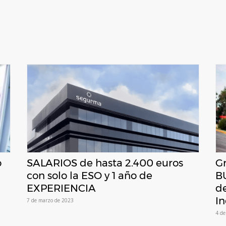
o
SALARIOS de hasta 2.400 euros
G
con solo la ESO y 1 año de
B
EXPERIENCIA
d
In
7 de marzo de 2023
4 de