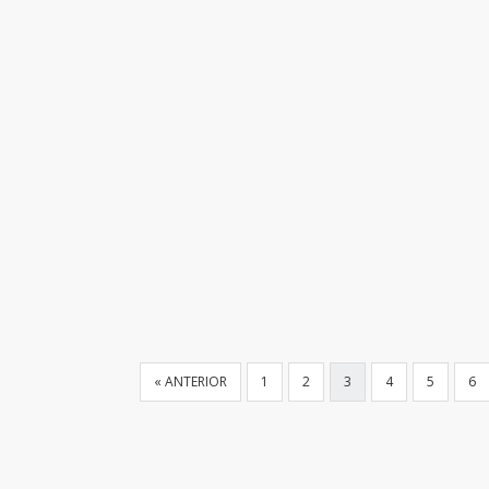
« ANTERIOR
1
2
3
4
5
6