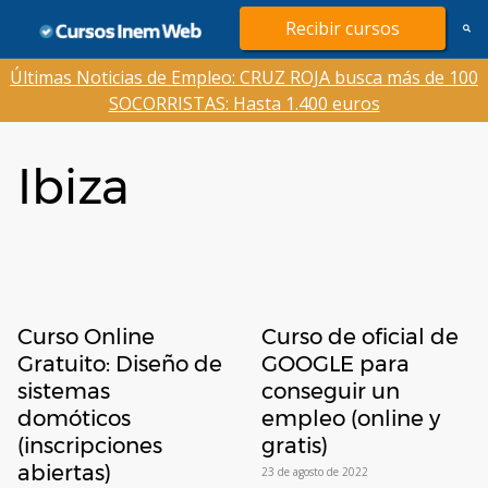
Saltar
Recibir cursos
al
contenido
Últimas Noticias de Empleo: CRUZ ROJA busca más de 100
SOCORRISTAS: Hasta 1.400 euros
Ibiza
Curso Online
Curso de oficial de
Gratuito: Diseño de
GOOGLE para
sistemas
conseguir un
domóticos
empleo (online y
(inscripciones
gratis)
abiertas)
23 de agosto de 2022